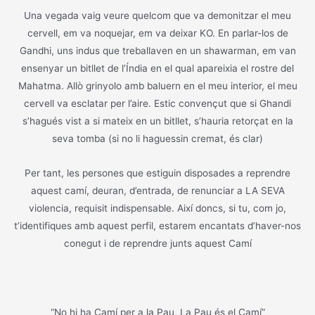
Una vegada vaig veure quelcom que va demonitzar el meu
cervell, em va noquejar, em va deixar KO. En parlar-los de
Gandhi, uns indus que treballaven en un shawarman, em van
ensenyar un bitllet de l’Índia en el qual apareixia el rostre del
Mahatma. Allò grinyolo amb baluern en el meu interior, el meu
cervell va esclatar per l’aire. Estic convençut que si Ghandi
s’hagués vist a si mateix en un bitllet, s’hauria retorçat en la
seva tomba (si no li haguessin cremat, és clar)
Per tant, les persones que estiguin disposades a reprendre
aquest camí, deuran, d’entrada, de renunciar a LA SEVA
violencia, requisit indispensable. Així doncs, si tu, com jo,
t’identifiques amb aquest perfil, estarem encantats d’haver-nos
conegut i de reprendre junts aquest Camí
“No hi ha Camí per a la Pau, La Pau és el Camí”