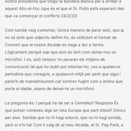
nostra presidenta que tregui la Bandera Blanca per a arribar a
aquest Alto-el-Foc (que és el que el Sr. Putin està esperant des
que va començar el conflicte 24/2/22)
Com també vaig comentar, l’única manera de parar això, que ja
no sé amb quin adjectiu definir-ho, és utilitzant el format de
Concert que el nostre Alcalde es nega a dur a terme.
Lògicament perquè sap que això és tant com donar-nos un
micròfon. I no, això tampoc ho pararan els mitjans de
comunicació (el que ho dubti pot intentar-ho, ves a qualsevol
periodista que coneguis, a qualsevol mitjà per petit que sigui i
parla’ls de noenelmeunom.cat sortiran fugint com a ànima que
porta el diable, abans de deixar-te un micròfon)
La pregunta és: I perquè ha de ser a Centelles? Resposta És
que potser coneixeu algú en tota Europa que parli d’això? Doncs
per això. Sembla que no hi hagi solució, que no hi hagi sortida,
però si n’hi ha! Com li vaig dir al meu Alcalde, el Sr. Pep Paré, a