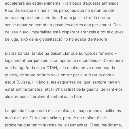
accelerarà els esdeveniments, i l’arribada d’aquesta anhelada
Pau. Diuen que els nens i les persones que no estan bé del
coco sempre diuen la veritat. Trump ja s’ha tret la careta i
sense donar-se compte a posat les cartes cap per amunt. Des
del seu núvol imperialista està disparant aranzels a tot el que es
belluga, això de la globalització no ho acaba d’entendre
D’altra banda, també ha deixat clar que Europa és l’enemic –
lògicament perquè som la competència econòmica- De manera
que ha agafat la seva OTAN, a la qual quan va començar la
guerra, de sobte tothom volia entrar per a utilitzar-la com a
escut (Suïssa, Finlàndia, les esquerres del qual sempre havien
estat antimilitaristes, etc) i s’ha retirat de la guerra, deixant-nos
als europeus literalment amb el cul a l’aire
La qüestió és que està és la realitat, el mapa mundial polític és
molt clar. els EUA estàn aïllats, perquè en realitat és el
problema que tenim la resta de la Humanitat. El seu bel·licisme,