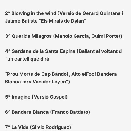
2ª Blowing in the wind (Versió de Gerard Quintana i
Jaume Batiste “Els Mirals de Dylan”
3ª Querida Milagros (Manolo Garcia, Quimi Portet)
4ª Sardana de la Santa Espina (Ballant al voltant d
´un cartell que dirà
“Prou Morts de Cap Bàndol , Alto elFoc! Bandera
Blanca mrs Von der Leyen”)
5ª Imagine (Versió Gospel)
6ª Bandera Blanca (Franco Battiato)
7ª La Vida (Silvio Rodriguez)