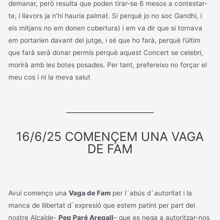
demanar, però resulta que poden tirar-se 6 mesos a contestar-
te, i llavors ja n’hi hauria palmat. Si perquè jo no soc Gandhi, i
els mitjans no em donen cobertura) i em va dir que si tornava
em portarien davant del jutge, i sé que ho farà, perquè l’últim
que farà serà donar permís perquè aquest Concert se celebri,
morirà amb les botes posades. Per tant, prefereixo no forçar el
meu cos i ni la meva salut
16/6/25 COMENÇEM UNA VAGA
DE FAM
Avui començo una
Vaga de Fam
per l´abús d´autoritat i la
manca de llibertat d´expresió que estem patint per part del
nostre Alcalde-
Pep Paré Aregall
– que es nega a autoritzar-nos