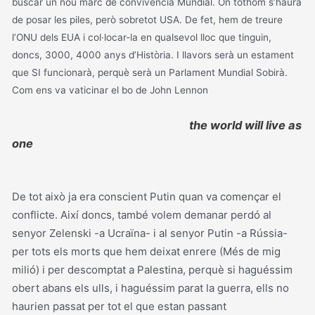
buscar un nou marc de convivència Mundial. On tothom s’haurà
de posar les piles, però sobretot USA. De fet, hem de treure
l’ONU dels EUA i col·locar-la en qualsevol lloc que tinguin,
doncs, 3000, 4000 anys d’Història. I llavors serà un estament
que SI funcionarà, perquè serà un Parlament Mundial Sobirà.
Com ens va vaticinar el bo de John Lennon
the world will live as
one
De tot això ja era conscient Putin quan va començar el
conflicte. Així doncs, també volem demanar perdó al
senyor Zelenski -a Ucraïna- i al senyor Putin -a Rússia-
per tots els morts que hem deixat enrere (Més de mig
milió) i per descomptat a Palestina, perquè si haguéssim
obert abans els ulls, i haguéssim parat la guerra, ells no
haurien passat per tot el que estan passant