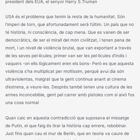
president dels EUA, el senyor Harry S.Truman
USA és el problema que tenim la resta de la humanitat. Són
l’imperi de torn, que afortunadament serà l’últim. Un país que no
té història, ni consciència, de cap mena. Que es vanen de ser
democràtics, de ser el mirall del món civilitzat, i tenen pena de
mort, i un nivell de violència brutal, que van exportant a través
de les seves pel·lícules; primer van ser les pel·lícules d’indis i
vaquers -on ells lògicament eren els bons- Però es que aquesta
violència s’ha multiplicat per moltíssim, perquè avui dia són
ultraviolentas, malgrat que la gent continua anant al cinema
d’estrena, a veure-les. Després també tenen una cultura de les
armes inconcebible, gent pel carrer amb pistoles com si això fos
una cosa normal
Quan caic en aquesta contradicció que suposava el missatge
de Putin, el que faig és tirar la història cap enrere, rebobinar.
Just fins quan cau el mur de Berlín, que en teoria va caure de