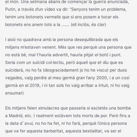
el món. Una setmana abans de començar la guerra anunciada,
Putin, a través d’un vídeo va dir: “Senyors tenim un problema,
tenim uns botonets vermells que si ens posem a tocar els
botonets ens anem tots a la ……. (ell inclòs, és clar)
I això no quadrava amb la persona desequilibrada que els
mitjans m’estaven venent. Més que res perquè una persona que
no està bé, mai t’hauria advertit, hauria pitjat el botó i punt.
Seria com un suïcidi col·lectiu, però aquell que et diu que es
suïcidarà, no ho fa (desgraciadament jo ho he viscut per dues
vegades, vaig perdre al meu germà gran l’any 2000, i a un cosí
germà en el 2019, i ni tan sols ho vaig arribar a intuir, ni ho vaig
ensumar)
Els mitjans feien simulacres que passaria si esclatés una bomba
a Madrid, etc. I realment estàvem tots morts de por. Però fins a
la data d´avui, no ho ha fet, ni ho farà, perquè l’única persona
que va fer aquesta barbaritat, aquesta bestialitat, va ser el