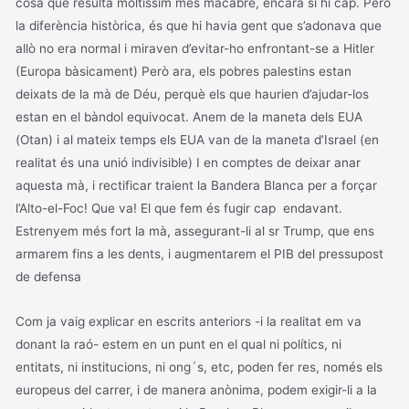
cosa que resulta moltíssim més macabre, encara si hi cap. Però
la diferència històrica, és que hi havia gent que s’adonava que
allò no era normal i miraven d’evitar-ho enfrontant-se a Hitler
(Europa bàsicament) Però ara, els pobres palestins estan
deixats de la mà de Déu, perquè els que haurien d’ajudar-los
estan en el bàndol equivocat. Anem de la maneta dels EUA
(Otan) i al mateix temps els EUA van de la maneta d’Israel (en
realitat és una unió indivisible) I en comptes de deixar anar
aquesta mà, i rectificar traient la Bandera Blanca per a forçar
l’Alto-el-Foc! Que va! El que fem és fugir cap endavant.
Estrenyem més fort la mà, assegurant-li al sr Trump, que ens
armarem fins a les dents, i augmentarem el PIB del pressupost
de defensa
Com ja vaig explicar en escrits anteriors -i la realitat em va
donant la raó- estem en un punt en el qual ni polítics, ni
entitats, ni institucions, ni ong´s, etc, poden fer res, només els
europeus del carrer, i de manera anònima, podem exigir-li a la