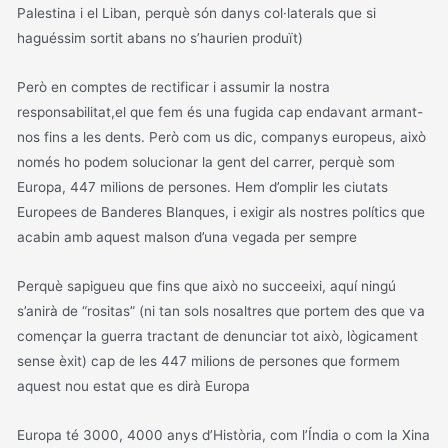
Palestina i el Liban, perquè són danys col·laterals que si
haguéssim sortit abans no s’haurien produït)
Però en comptes de rectificar i assumir la nostra
responsabilitat,el que fem és una fugida cap endavant armant-
nos fins a les dents. Però com us dic, companys europeus, això
només ho podem solucionar la gent del carrer, perquè som
Europa, 447 milions de persones. Hem d’omplir les ciutats
Europees de Banderes Blanques, i exigir als nostres polítics que
acabin amb aquest malson d’una vegada per sempre
Perquè sapigueu que fins que això no succeeixi, aquí ningú
s’anirà de “rositas” (ni tan sols nosaltres que portem des que va
començar la guerra tractant de denunciar tot això, lògicament
sense èxit) cap de les 447 milions de persones que formem
aquest nou estat que es dirà Europa
Europa té 3000, 4000 anys d’Història, com l’Índia o com la Xina