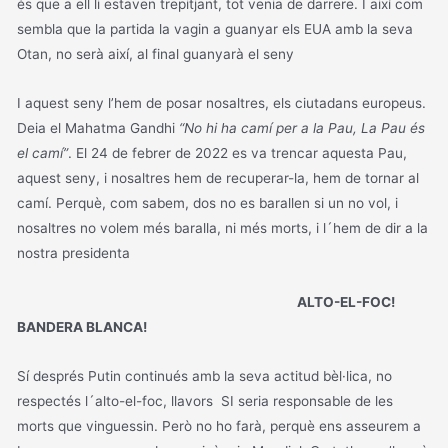
és que a ell li estaven trepitjant, tot venia de darrere. I així com
sembla que la partida la vagin a guanyar els EUA amb la seva
Otan, no serà així, al final guanyarà el seny
I aquest seny l’hem de posar nosaltres, els ciutadans europeus.
Deia el Mahatma Gandhi
“No hi ha camí per a la Pau, La Pau és
el camí”
. El 24 de febrer de 2022 es va trencar aquesta Pau,
aquest seny, i nosaltres hem de recuperar-la, hem de tornar al
camí. Perquè, com sabem, dos no es barallen si un no vol, i
nosaltres no volem més baralla, ni més morts, i l´hem de dir a la
nostra presidenta
ALTO-EL-FOC!
BANDERA BLANCA!
Sí després Putin continués amb la seva actitud bèl·lica, no
respectés l´alto-el-foc, llavors SI seria responsable de les
morts que vinguessin. Però no ho farà, perquè ens asseurem a