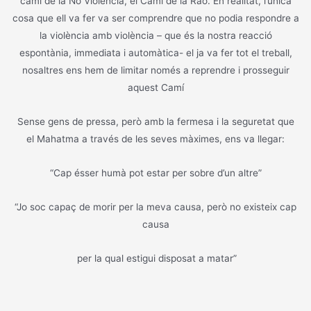
camí de la No Violència, el Camí de la Raó. En realitat, l’única
cosa que ell va fer va ser comprendre que no podia respondre a
la violència amb violència – que és la nostra reacció
espontània, immediata i automàtica- el ja va fer tot el treball,
nosaltres ens hem de limitar només a reprendre i prosseguir
aquest Camí
Sense gens de pressa, però amb la fermesa i la seguretat que
el Mahatma a través de les seves màximes, ens va llegar:
“Cap ésser humà pot estar per sobre d’un altre”
“Jo soc capaç de morir per la meva causa, però no existeix cap
causa
per la qual estigui disposat a matar”