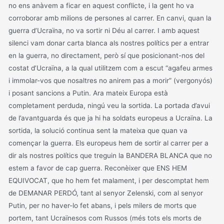
no ens anàvem a ficar en aquest conflicte, i la gent ho va
corroborar amb milions de persones al carrer. En canvi, quan la
guerra d’Ucraïna, no va sortir ni Déu al carrer. I amb aquest
silenci vam donar carta blanca als nostres polítics per a entrar
en la guerra, no directament, però sí que posicionant-nos del
costat d’Ucraïna, a la qual utilitzem com a escut “agafeu armes
i immolar-vos que nosaltres no anirem pas a morir” (vergonyós)
i posant sancions a Putin. Ara mateix Europa està
completament perduda, ningú veu la sortida. La portada d’avui
de l’avantguarda és que ja hi ha soldats europeus a Ucraïna. La
sortida, la solució continua sent la mateixa que quan va
començar la guerra. Els europeus hem de sortir al carrer per a
dir als nostres polítics que treguin la BANDERA BLANCA que no
estem a favor de cap guerra. Reconèixer que ENS HEM
EQUIVOCAT, que ho hem fet malament, i per descomptat hem
de DEMANAR PERDÓ, tant al senyor Zelenski, com al senyor
Putin, per no haver-lo fet abans, i pels milers de morts que
portem, tant Ucraïnesos com Russos (més tots els morts de