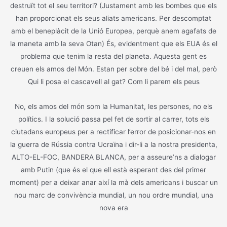
destruït tot el seu territori? (Justament amb les bombes que els
han proporcionat els seus aliats americans. Per descomptat
amb el beneplàcit de la Unió Europea, perquè anem agafats de
la maneta amb la seva Otan) És, evidentment que els EUA és el
problema que tenim la resta del planeta. Aquesta gent es
creuen els amos del Món. Estan per sobre del bé i del mal, però
Qui li posa el cascavell al gat? Com li parem els peus
No, els amos del món som la Humanitat, les persones, no els
polítics. I la solució passa pel fet de sortir al carrer, tots els
ciutadans europeus per a rectificar l’error de posicionar-nos en
la guerra de Rússia contra Ucraïna i dir-li a la nostra presidenta,
ALTO-EL-FOC, BANDERA BLANCA, per a asseure’ns a dialogar
amb Putin (que és el que ell està esperant des del primer
moment) per a deixar anar així la mà dels americans i buscar un
nou marc de convivència mundial, un nou ordre mundial, una
nova era