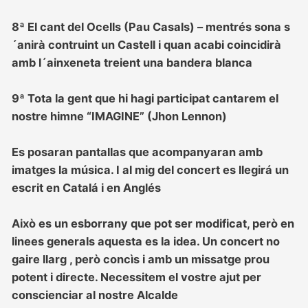
8ª El cant del Ocells (Pau Casals) – mentrés sona s
´anirà contruint un Castell i quan acabi coincidirà
amb l´ainxeneta treient una bandera blanca
9ª Tota la gent que hi hagi participat cantarem el
nostre himne “IMAGINE” (Jhon Lennon)
Es posaran pantallas que acompanyaran amb
imatges la música. I al mig del concert es llegirá un
escrit en Catalá i en Anglés
Això es un esborrany que pot ser modificat, però en
linees generals aquesta es la idea. Un concert no
gaire llarg , però concìs i amb un missatge prou
potent i directe. Necessitem el vostre ajut per
conscienciar al nostre Alcalde