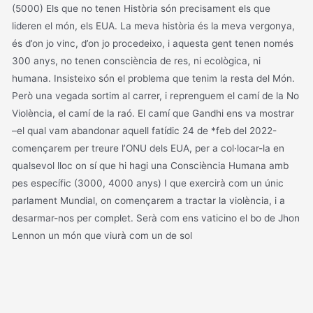
(5000) Els que no tenen Història són precisament els que
lideren el món, els EUA. La meva història és la meva vergonya,
és d’on jo vinc, d’on jo procedeixo, i aquesta gent tenen només
300 anys, no tenen consciència de res, ni ecològica, ni
humana. Insisteixo són el problema que tenim la resta del Món.
Però una vegada sortim al carrer, i reprenguem el camí de la No
Violència, el camí de la raó. El camí que Gandhi ens va mostrar
–el qual vam abandonar aquell fatídic 24 de *feb del 2022-
començarem per treure l’ONU dels EUA, per a col·locar-la en
qualsevol lloc on sí que hi hagi una Consciència Humana amb
pes específic (3000, 4000 anys) I que exercirà com un únic
parlament Mundial, on començarem a tractar la violència, i a
desarmar-nos per complet. Serà com ens vaticino el bo de Jhon
Lennon un món que viurà com un de sol