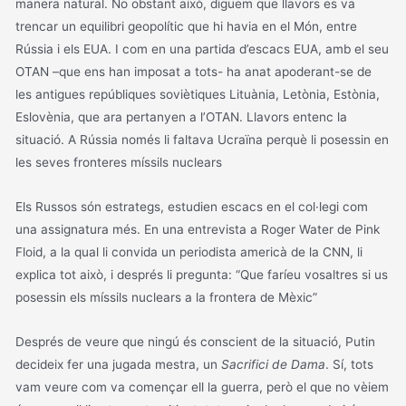
manera natural. No obstant això, diguem que llavors es va
trencar un equilibri geopolític que hi havia en el Món, entre
Rússia i els EUA. I com en una partida d’escacs EUA, amb el seu
OTAN –que ens han imposat a tots- ha anat apoderant-se de
les antigues repúbliques soviètiques Lituània, Letònia, Estònia,
Eslovènia, que ara pertanyen a l’OTAN. Llavors entenc la
situació. A Rússia només li faltava Ucraïna perquè li posessin en
les seves fronteres míssils nuclears
Els Russos són estrategs, estudien escacs en el col·legi com
una assignatura més. En una entrevista a Roger Water de Pink
Floid, a la qual li convida un periodista americà de la CNN, li
explica tot això, i després li pregunta: “Que faríeu vosaltres si us
posessin els míssils nuclears a la frontera de Mèxic”
Després de veure que ningú és conscient de la situació, Putin
decideix fer una jugada mestra, un
Sacrifici de Dama
. Sí, tots
vam veure com va començar ell la guerra, però el que no vèiem