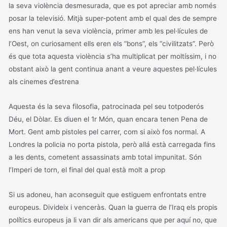
la seva violència desmesurada, que es pot apreciar amb només
posar la televisió. Mitjà super-potent amb el qual des de sempre
ens han venut la seva violència, primer amb les pel·lícules de
l’Oest, on curiosament ells eren els “bons”, els “civilitzats”. Però
és que tota aquesta violència s’ha multiplicat per moltíssim, i no
obstant això la gent continua anant a veure aquestes pel·lícules
als cinemes d’estrena
Aquesta és la seva filosofia, patrocinada pel seu totpoderós
Déu, el Dòlar. Es diuen el 1r Món, quan encara tenen Pena de
Mort. Gent amb pistoles pel carrer, com si això fos normal. A
Londres la policia no porta pistola, però allá està carregada fins
a les dents, cometent assassinats amb total impunitat. Són
l’Imperi de torn, el final del qual està molt a prop
Si us adoneu, han aconseguit que estiguem enfrontats entre
europeus. Divideix i venceràs. Quan la guerra de l’Iraq els propis
polítics europeus ja li van dir als americans que per aquí no, que