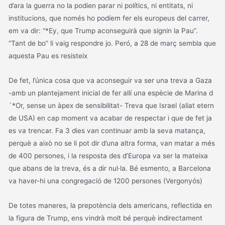
d’ara la guerra no la podien parar ni polítics, ni entitats, ni
institucions, que només ho podíem fer els europeus del carrer,
em va dir: “*Ey, que Trump aconseguirà que signin la Pau”.
“Tant de bo” li vaig respondre jo. Peró, a 28 de març sembla que
aquesta Pau es resisteix
De fet, l’única cosa que va aconseguir va ser una treva a Gaza
-amb un plantejament inicial de fer allí una espècie de Marina d
´*Or, sense un àpex de sensibilitat- Treva que Israel (aliat etern
de USA) en cap moment va acabar de respectar i que de fet ja
es va trencar. Fa 3 dies van continuar amb la seva matança,
perquè a això no se li pot dir d’una altra forma, van matar a més
de 400 persones, i la resposta des d’Europa va ser la mateixa
que abans de la treva, és a dir nul·la. Bé esmento, a Barcelona
va haver-hi una congregació de 1200 persones (Vergonyós)
De totes maneres, la prepotència dels americans, reflectida en
la figura de Trump, ens vindrà molt bé perquè indirectament