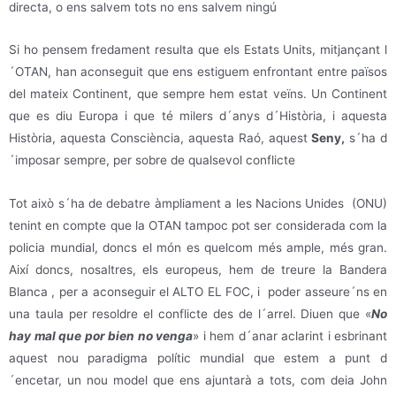
directa, o ens salvem tots no ens salvem ningú
Si ho pensem fredament resulta que els Estats Units, mitjançant l
´OTAN, han aconseguit que ens estiguem enfrontant entre països
del mateix Continent, que sempre hem estat veïns. Un Continent
que es diu Europa i que té milers d´anys d´Història, i aquesta
Història, aquesta Consciència, aquesta Raó, aquest
Seny,
s´ha d
´imposar sempre, per sobre de qualsevol conflicte
Tot això s´ha de debatre àmpliament a les Nacions Unides (ONU)
tenint en compte que la OTAN tampoc pot ser considerada com la
policia mundial, doncs el món es quelcom més ample, més gran.
Així doncs, nosaltres, els europeus, hem de treure la Bandera
Blanca , per a aconseguir el ALTO EL FOC, i poder asseure´ns en
una taula per resoldre el conflicte des de l´arrel. Diuen que «
No
hay mal que por bien no venga
» i hem d´anar aclarint i esbrinant
aquest nou paradigma polític mundial que estem a punt d
´encetar, un nou model que ens ajuntarà a tots, com deia John