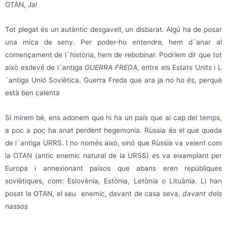
OTAN, Ja!
Tot plegat és un autèntic desgavell, un disbarat. Algú ha de posar
una mica de seny. Per poder-ho entendre, hem d´anar al
començament de l´història, hem de rebobinar. Podríem dir que tot
això esdevé de l´antiga
GUERRA FREDA
, entre els Estats Units i L
´antiga Unió Soviètica. Guerra Freda que ara ja no ho és, perquè
està ben calenta
Si mirem bé, ens adonem que hi ha un país que al cap del temps,
a poc a poc ha anat perdent hegemonia. Rùssia és el que queda
de l´antiga URRS. I no només això, sinó que Rùssia va veient com
la OTAN (antic enemic natural de la URSS) es va eixamplant per
Europa i annexionant països que abans eren repúbliques
soviètiques, com: Eslovènia, Estònia, Letònia o Lituània. Li han
posat la OTAN, el seu enemic, davant de casa seva,
davant dels
nassos