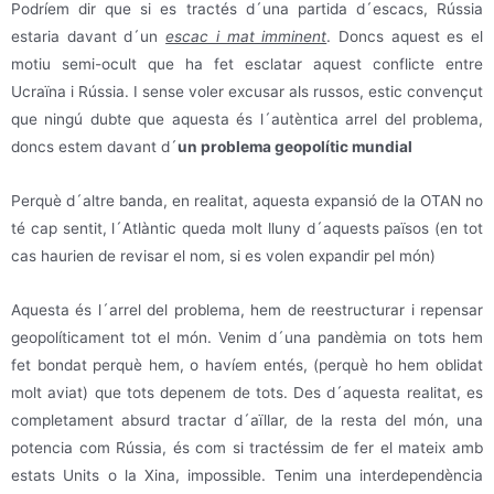
Podríem dir que si es tractés d´una partida d´escacs, Rússia
estaria davant d´un
escac i mat imminent
. Doncs aquest es el
motiu semi-ocult que ha fet esclatar aquest conflicte entre
Ucraïna i Rússia. I sense voler excusar als russos, estic convençut
que ningú dubte que aquesta és l´autèntica arrel del problema,
doncs estem davant d´
un problema geopolític mundial
Perquè d´altre banda, en realitat, aquesta expansió de la OTAN no
té cap sentit, l´Atlàntic queda molt lluny d´aquests països (en tot
cas haurien de revisar el nom, si es volen expandir pel món)
Aquesta és l´arrel del problema, hem de reestructurar i repensar
geopolíticament tot el món. Venim d´una pandèmia on tots hem
fet bondat perquè hem, o havíem entés, (perquè ho hem oblidat
molt aviat) que tots depenem de tots. Des d´aquesta realitat, es
completament absurd tractar d´aïllar, de la resta del món, una
potencia com Rússia, és com si tractéssim de fer el mateix amb
estats Units o la Xina, impossible. Tenim una interdependència